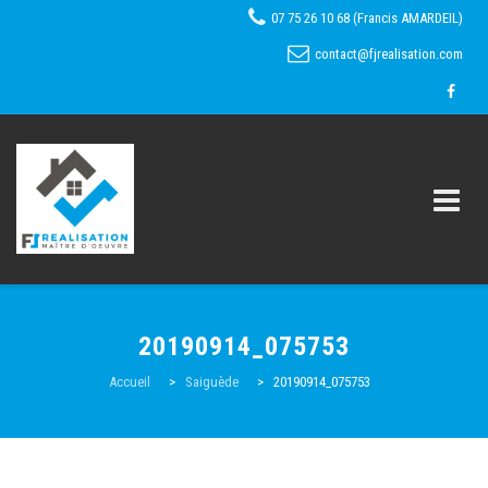
07 75 26 10 68 (Francis AMARDEIL)
contact@fjrealisation.com
Skip
to
20190914_075753
content
Accueil
Accueil
>
Saiguède
>
20190914_075753