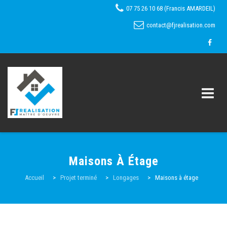
07 75 26 10 68 (Francis AMARDEIL)
contact@fjrealisation.com
Skip
to
Maisons À Étage
content
Accueil
Accueil
>
Projet terminé
>
Longages
>
Maisons à étage