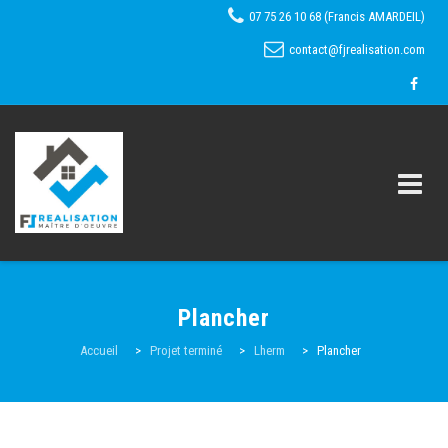
07 75 26 10 68 (Francis AMARDEIL)
contact@fjrealisation.com
Skip
to
Plancher
content
Accueil
Accueil
>
Projet terminé
>
Lherm
>
Plancher