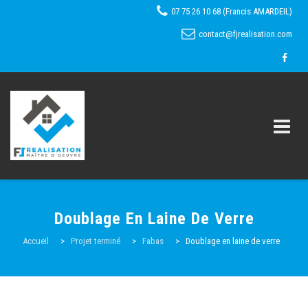
07 75 26 10 68 (Francis AMARDEIL)
contact@fjrealisation.com
Skip
to
Doublage En Laine De Verre
content
Accueil
Accueil
>
Projet terminé
>
Fabas
>
Doublage en laine de verre