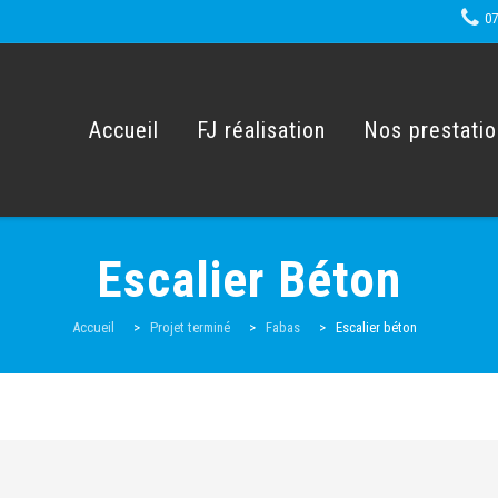
07
Skip
to
content
Accueil
FJ réalisation
Nos prestati
Escalier Béton
Accueil
>
Projet terminé
>
Fabas
>
Escalier béton