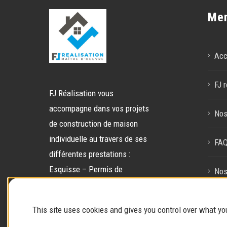
Me
Acc
FJ r
FJ Réalisation vous
accompagne dans vos projets
Nos
de construction de maison
individuelle au travers de ses
FA
différentes prestations :
Esquisse – Permis de
Nos
construire – Gestion de chantier
– Gestion globale.
Con
This site uses cookies and gives you control over what yo