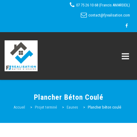
07 75 26 10 68 (Francis AMARDEIL)
contact@fjrealisation.com
Skip
to
Plancher Béton Coulé
content
Accueil
Accueil
>
Projet terminé
>
Eaunes
>
Plancher béton coulé