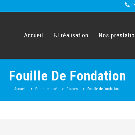
07
Skip
to
content
Accueil
FJ réalisation
Nos prestati
Fouille De Fondation
Accueil
>
Projet terminé
>
Eaunes
>
Fouille de fondation