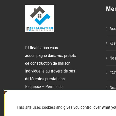
Me
Acc
FJ r
FJ Réalisation vous
accompagne dans vos projets
Nos
de construction de maison
individuelle au travers de ses
FA
différentes prestations :
Esquisse – Permis de
Nos
construire – Gestion de chantier
– Gestion globale.
Con
This site uses cookies and gives you control over what yo