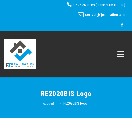
07 75 26 10 68 (Francis AMARDEIL)
contact@fjrealisation.com
Skip
to
RE2020BIS Logo
content
Accueil
Accueil
>
RE2020BIS logo