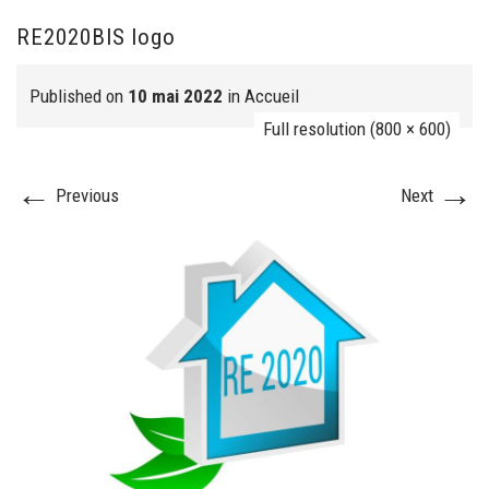
RE2020BIS logo
FJ réalisation
Published on
10 mai 2022
in
Accueil
Full resolution (800 × 600)
←
→
Previous
Next
Nos prestations
FAQ