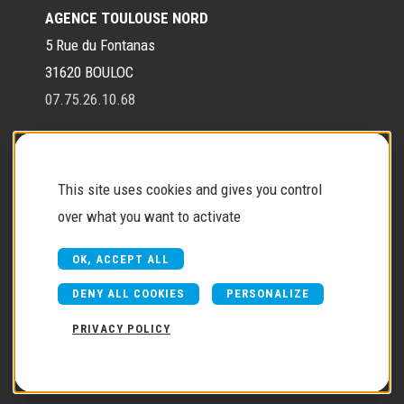
AGENCE TOULOUSE NORD
5 Rue du Fontanas
31620 BOULOC
07.75.26.10.68
Contact
This site uses cookies and gives you control
over what you want to activate
Contactez-nous
OK, ACCEPT ALL
DENY ALL COOKIES
PERSONALIZE
PRIVACY POLICY
Copyright © 2026
FJ réalisation
Une création Akyos
-
Mentions
légales
-
Politique de confidentialité