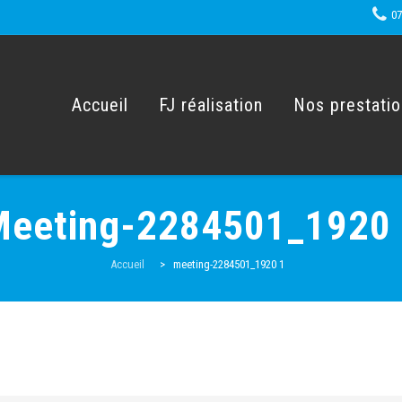
07
Skip
to
content
Accueil
FJ réalisation
Nos prestati
eeting-2284501_1920
Accueil
>
meeting-2284501_1920 1