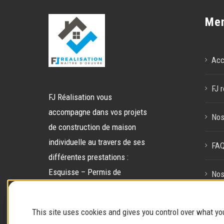
Me
Acc
FJ r
FJ Réalisation vous
accompagne dans vos projets
Nos
de construction de maison
individuelle au travers de ses
FA
différentes prestations :
Esquisse – Permis de
Nos
construire – Gestion de chantier
– Gestion globale.
Con
This site uses cookies and gives you control over what yo