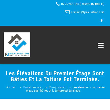
07 75 26 10 68 (Francis AMARDEIL)
contact@fjrealisation.com
Skip
Les Élévations Du Premier Étage Sont
to
Bâties Et La Toiture Est Terminée.
content
Accueil
Accueil
>
Projet terminé
>
Pins-justaret
>
Les élévations du premier
étage sont bâties et la toiture est terminée.