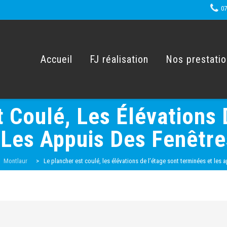
07
Skip
to
content
Accueil
FJ réalisation
Nos prestati
t Coulé, Les Élévations 
 Les Appuis Des Fenêtre
>
Montlaur
>
Le plancher est coulé, les élévations de l’étage sont terminées et les