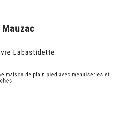
à Mauzac
vre Labastidette
ne maison de plain pied avec menuiseries et
nches.