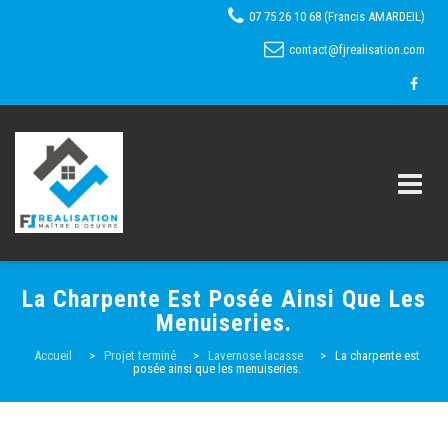
07 75 26 10 68 (Francis AMARDEIL)
contact@fjrealisation.com
Skip
La Charpente Est Posée Ainsi Que Les
to
Menuiseries.
content
Accueil
Accueil
>
Projet terminé
>
Lavernose lacasse
>
La charpente est
posée ainsi que les menuiseries.