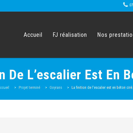
07
Skip
to
content
Accueil
FJ réalisation
Nos prestati
on De L’escalier Est En B
ccueil
>
Projet terminé
>
Goyrans
>
La finition de l’escalier est en béton ciré.