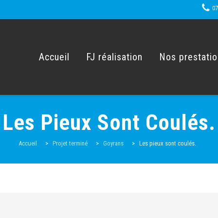
07
Skip
to
content
Accueil
FJ réalisation
Nos prestati
Les Pieux Sont Coulés.
Accueil
>
Projet terminé
>
Goyrans
>
Les pieux sont coulés.