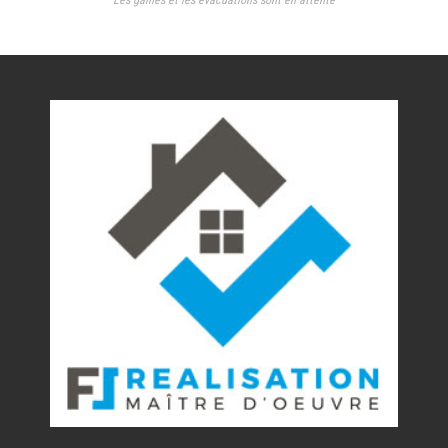
Les gaines et les évacuations sont en attente
Nos réalisations
Contact