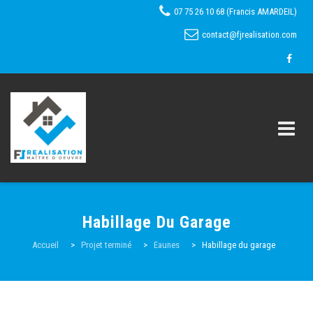
07 75 26 10 68 (Francis AMARDEIL)
contact@fjrealisation.com
Skip
to
Habillage Du Garage
content
Accueil
Accueil
>
Projet terminé
>
Eaunes
>
Habillage du garage