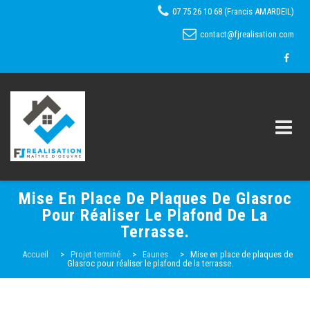
07 75 26 10 68 (Francis AMARDEIL)
contact@fjrealisation.com
Skip
Mise En Place De Plaques De Glasroc
to
Pour Réaliser Le Plafond De La
Terrasse.
content
Accueil
Accueil
>
Projet terminé
>
Eaunes
>
Mise en place de plaques de
Glasroc pour réaliser le plafond de la terrasse.