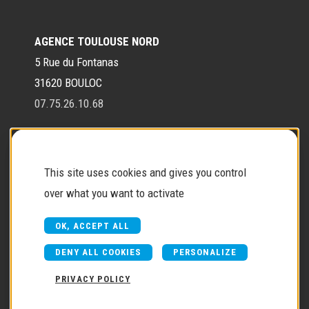
AGENCE TOULOUSE NORD
5 Rue du Fontanas
31620 BOULOC
07.75.26.10.68
Contact
This site uses cookies and gives you control
over what you want to activate
Contactez-nous
OK, ACCEPT ALL
DENY ALL COOKIES
PERSONALIZE
PRIVACY POLICY
Copyright © 2026
FJ réalisation
Une création Akyos
-
Mentions