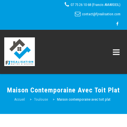
07 75 26 10 68 (Francis AMARDEIL)
contact@fjrealisation.com
Skip
to
Maison Contemporaine Avec Toit Plat
content
Accueil
Accueil
>
Toulouse
>
Maison contemporaine avec toit plat