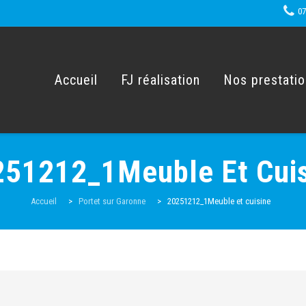
07
Skip
to
content
Accueil
FJ réalisation
Nos prestati
51212_1Meuble Et Cui
Accueil
>
Portet sur Garonne
>
20251212_1Meuble et cuisine