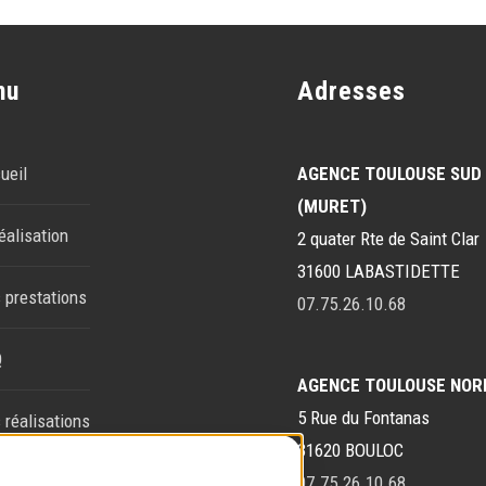
nu
Adresses
ueil
AGENCE TOULOUSE SUD
(MURET)
éalisation
2 quater Rte de Saint Clar
31600 LABASTIDETTE
 prestations
07.75.26.10.68
Q
AGENCE TOULOUSE NOR
5 Rue du Fontanas
 réalisations
31620 BOULOC
tact
07.75.26.10.68