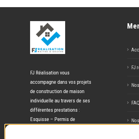
Me
Acc
FJ r
FJ Réalisation vous
accompagne dans vos projets
Nos
de construction de maison
individuelle au travers de ses
FA
différentes prestations :
Esquisse – Permis de
Nos
construire – Gestion de chantier
– Gestion globale.
Con