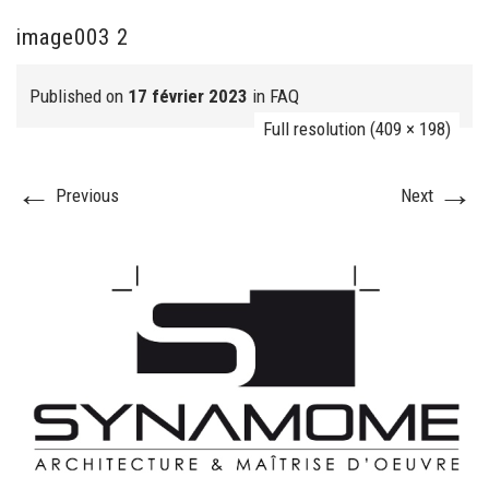
image003 2
FJ réalisation
Published on
17 février 2023
in
FAQ
Full resolution (409 × 198)
←
→
Previous
Next
Nos prestations
FAQ