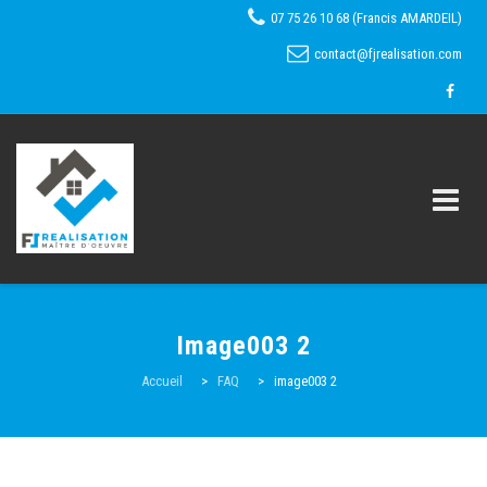
07 75 26 10 68 (Francis AMARDEIL)
contact@fjrealisation.com
Skip
to
Image003 2
content
Accueil
Accueil
>
FAQ
>
image003 2