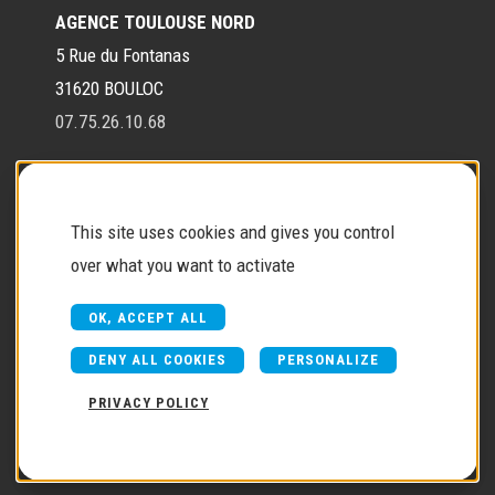
AGENCE TOULOUSE NORD
5 Rue du Fontanas
31620 BOULOC
07.75.26.10.68
Contact
This site uses cookies and gives you control
over what you want to activate
Contactez-nous
OK, ACCEPT ALL
DENY ALL COOKIES
PERSONALIZE
PRIVACY POLICY
Copyright © 2026
FJ réalisation
Une création Akyos
-
Mentions
légales
-
Politique de confidentialité