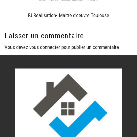
FJ Realisation- Maitre d’oeuvre Toulouse
FJ Realisation- Maitre d’oeuvre Toulouse
Laisser un commentaire
Vous devez
vous connecter
pour publier un commentaire.
Nos réalisations
Contact