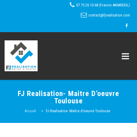
07 75 26 10 68 (Francis AMARDEIL)
contact@fjrealisation.com
Skip
FJ Realisation- Maitre D’oeuvre
to
Toulouse
content
Accueil
Accueil
>
FJ Realisation- Maitre d’oeuvre Toulouse