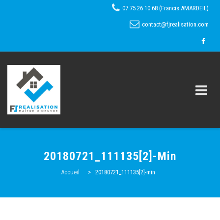
07 75 26 10 68 (Francis AMARDEIL)
contact@fjrealisation.com
Skip
to
20180721_111135[2]-Min
content
Accueil
Accueil
>
20180721_111135[2]-min