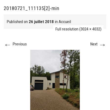
20180721_111135[2]-min
FJ réalisation
Published on
26 juillet 2018
in
Accueil
Full resolution (3024 × 4032)
←
→
Previous
Next
Nos prestations
FAQ