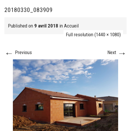
20180330_083909
FJ réalisation
Published on
9 avril 2018
in
Accueil
Full resolution (1440 × 1080)
←
→
Previous
Next
Nos prestations
FAQ