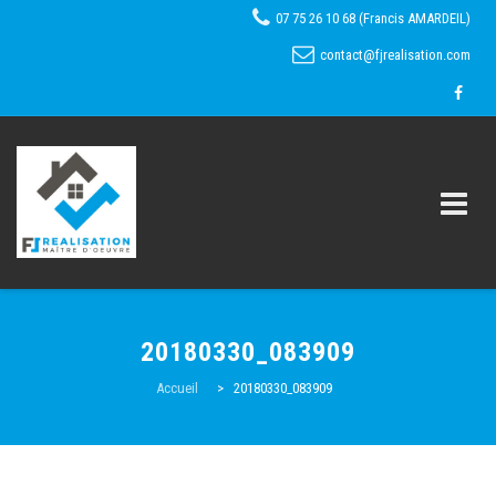
07 75 26 10 68 (Francis AMARDEIL)
contact@fjrealisation.com
Skip
to
20180330_083909
content
Accueil
Accueil
>
20180330_083909